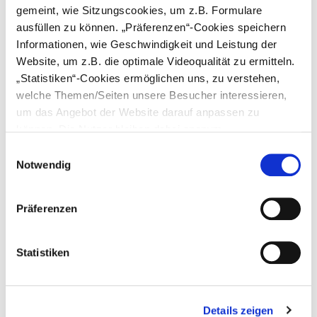
gemeint, wie Sitzungscookies, um z.B. Formulare
vorgenommen werden, muss der
Differenzbetrag von der Patientin oder
ausfüllen zu können. „Präferenzen“-Cookies speichern
dem Patienten selbst übernommen
Informationen, wie Geschwindigkeit und Leistung der
werden.
Website, um z.B. die optimale Videoqualität zu ermitteln.
„Statistiken“-Cookies ermöglichen uns, zu verstehen,
Stand: 04.02.2025
welche Themen/Seiten unsere Besucher interessieren,
um das Angebot der Website darauf anpassen zu
können. Die Nutzer bleiben dabei anonym.
Einwilligungsauswahl
Notwendig
Qualität hat ihren Preis
Präferenzen
Statistiken
Details zeigen