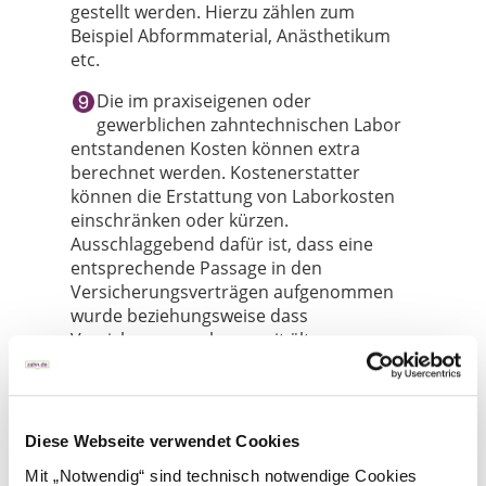
gestellt werden. Hierzu zählen zum
Beispiel Abformmaterial, Anästhetikum
etc.
Die im praxiseigenen oder
gewerblichen zahntechnischen Labor
entstandenen Kosten können extra
berechnet werden. Kostenerstatter
können die Erstattung von Laborkosten
einschränken oder kürzen.
Ausschlaggebend dafür ist, dass eine
entsprechende Passage in den
Versicherungsverträgen aufgenommen
wurde beziehungsweise dass
Versicherungsnehmer mit älteren
Verträgen über die Tarifänderungen
informiert wurden. Das Labor muss sich
nicht an der Erstattung einer
Versicherung orientieren. Wenn
Diese Webseite verwendet Cookies
Erstattungskürzungen aufgrund
Mit „Notwendig“ sind technisch notwendige Cookies
tariflicher Einschränkungen