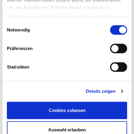
welche Themen/Seiten unsere Besucher interessieren,
um das Angebot der Website darauf anpassen zu
können. Die Nutzer bleiben dabei anonym.
Einwilligungsauswahl
Notwendig
Schwanger zum Zahnarzt
Präferenzen
Sie haben gerade erfahren, dass Sie
schwanger sind? Das ist jetzt beim
Statistiken
Zahnarztbesuch wichtig.
Details zeigen
Cookies zulassen
Auswahl erlauben