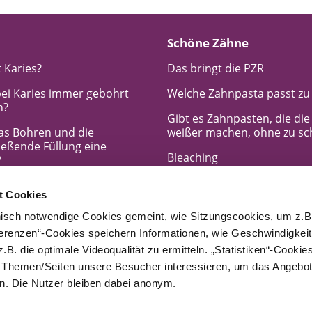
Schöne Zähne
 Karies?
Das bringt die PZR
ei Karies immer gebohrt
Welche Zahnpasta passt zu
n?
Gibt es Zahnpasten, die di
das Bohren und die
weißer machen, ohne zu s
ießende Füllung eine
Bleaching
?
Schadet das Bleichen den
t Cookies
Zähnen?
h steigt mein Kariesrisiko?
nisch notwendige Cookies gemeint, wie Sitzungscookies, um z.B
Veneers
ferenzen“-Cookies speichern Informationen, wie Geschwindigkei
ine Fissurenversiegelung
Welche Alternativen zu Ven
 verhindern?
.B. die optimale Videoqualität zu ermitteln. „Statistiken“-Cooki
gibt es?
e Themen/Seiten unsere Besucher interessieren, um das Angebot
aries vererbt?
. Die Nutzer bleiben dabei anonym.
Welche Vorteile bieten Ven