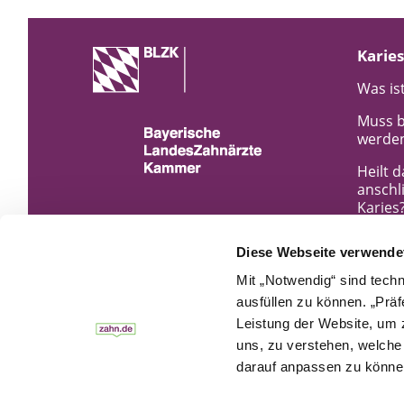
Karies
Was ist
Muss b
werde
Heilt 
anschl
Karies
Karies
Diese Webseite verwende
Wodurc
Mit „Notwendig“ sind tech
ausfüllen zu können. „Prä
Kann e
Karies
Leistung der Website, um z
uns, zu verstehen, welch
Wird K
darauf anpassen zu können