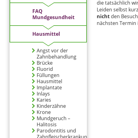
die tatsächlich w
Leiden selbst kur
FAQ
nicht
den Besuch
Mundgesundheit
nächsten Termin i
Hausmittel
Angst vor der
Zahnbehandlung
Brücke
Fluorid
Füllungen
Hausmittel
Implantate
Inlays
Karies
Kinderzähne
Krone
Mundgeruch –
Halitosis
Parodontitis und
Zahnfleischerkrankungen