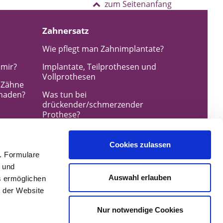
zum Seitenanfang
Zahnersatz
Wie pflegt man Zahnimplantate?
 mir?
Implantate, Teilprothesen und
Vollprothesen
e Zähne
chaden?
Was tun bei
drückender/schmerzender
Prothese?
Pflegetipps für Zahnersatz
Cookies zulassen
Wie oft sollte man eine Prothese
. Formulare
reinigen?
t und
eers
Nach der Zahnimplantat OP –
Auswahl erlauben
es ermöglichen
Pflege und Ernährung
 der Website
eers?
Nur notwendige Cookies